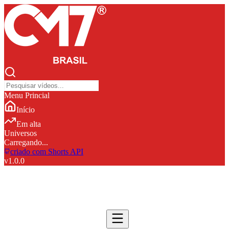
Menu Princial
Início
Em alta
Universos
Carregando...
criado com Shorts API
v
1.0.0