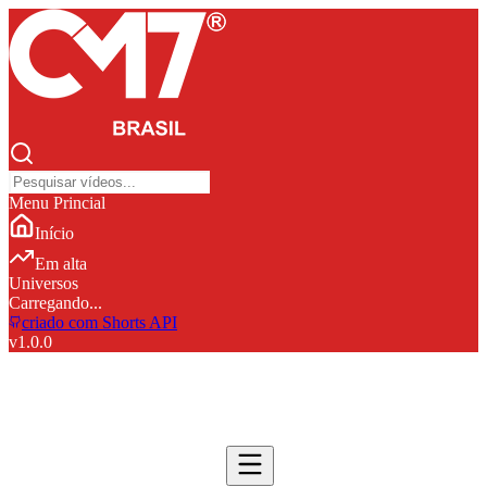
Menu Princial
Início
Em alta
Universos
Carregando...
criado com Shorts API
v
1.0.0