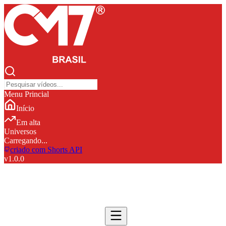
Menu Princial
Início
Em alta
Universos
Carregando...
criado com Shorts API
v
1.0.0