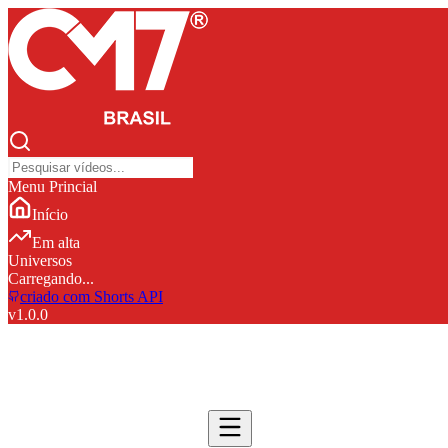
Menu Princial
Início
Em alta
Universos
Carregando...
criado com Shorts API
v
1.0.0