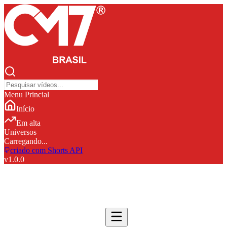
Menu Princial
Início
Em alta
Universos
Carregando...
criado com Shorts API
v
1.0.0