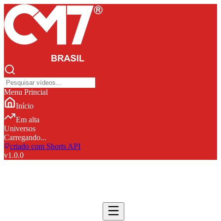
Menu Princial
Início
Em alta
Universos
Carregando...
criado com Shorts API
v
1.0.0