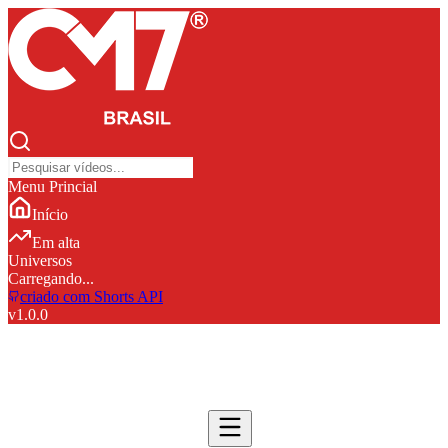
Menu Princial
Início
Em alta
Universos
Carregando...
criado com Shorts API
v
1.0.0