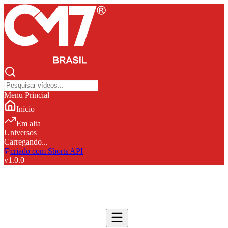
Menu Princial
Início
Em alta
Universos
Carregando...
criado com Shorts API
v
1.0.0