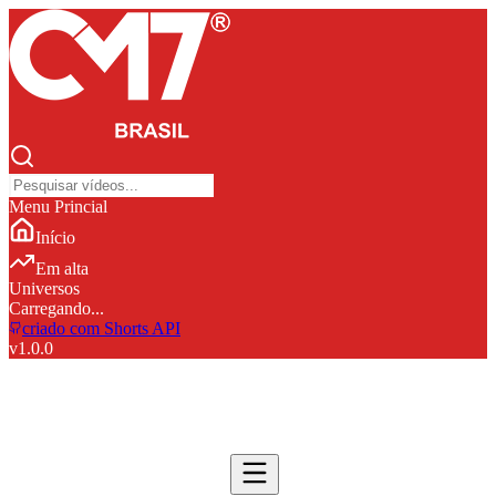
Menu Princial
Início
Em alta
Universos
Carregando...
criado com Shorts API
v
1.0.0