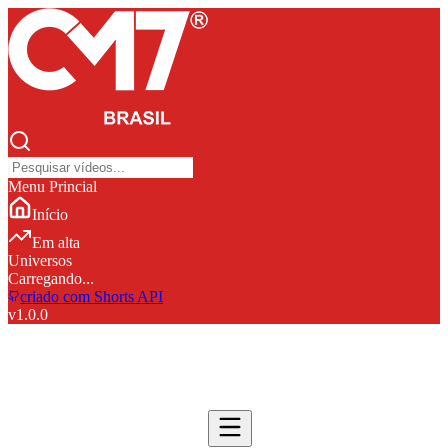
Menu Princial
Início
Em alta
Universos
Carregando...
criado com Shorts API
v
1.0.0