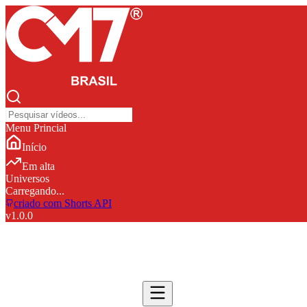
Menu Princial
Início
Em alta
Universos
Carregando...
criado com Shorts API
v
1.0.0