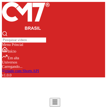
Menu Princial
Início
Em alta
Universos
Carregando...
criado com Shorts API
v
1.0.0