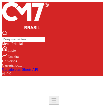
Menu Princial
Início
Em alta
Universos
Carregando...
criado com Shorts API
v
1.0.0