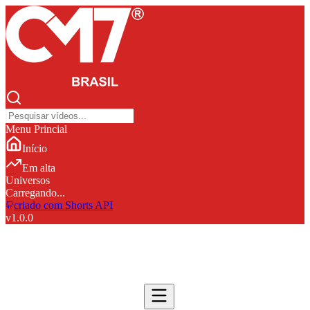
Menu Princial
Início
Em alta
Universos
Carregando...
criado com Shorts API
v
1.0.0