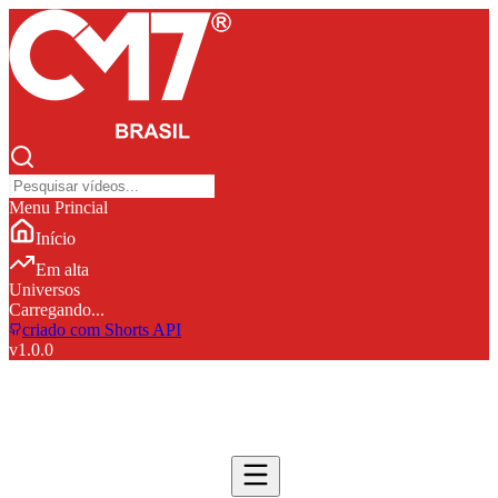
Menu Princial
Início
Em alta
Universos
Carregando...
criado com Shorts API
v
1.0.0