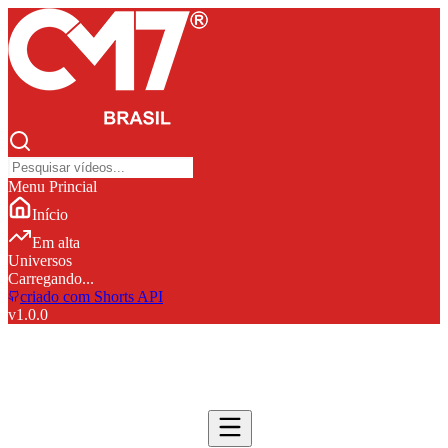
Menu Princial
Início
Em alta
Universos
Carregando...
criado com Shorts API
v
1.0.0