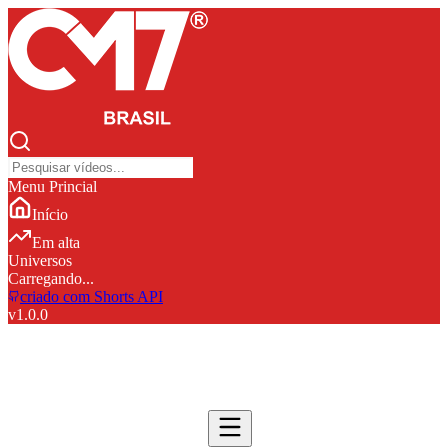
Menu Princial
Início
Em alta
Universos
Carregando...
criado com Shorts API
v
1.0.0