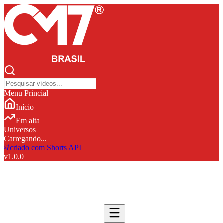
Menu Princial
Início
Em alta
Universos
Carregando...
criado com Shorts API
v
1.0.0