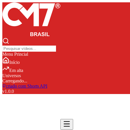
Menu Princial
Início
Em alta
Universos
Carregando...
criado com Shorts API
v
1.0.0