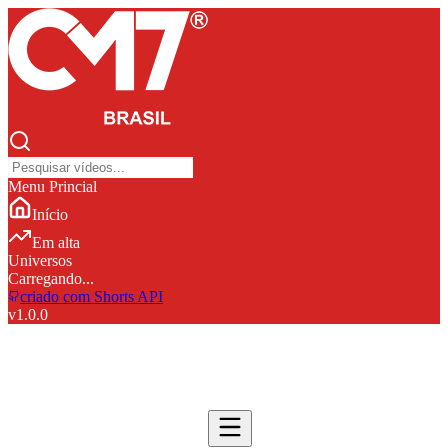
Menu Princial
Início
Em alta
Universos
Carregando...
criado com Shorts API
v
1.0.0