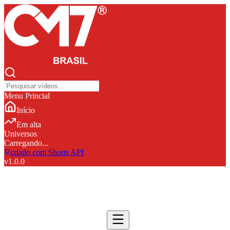
Menu Princial
Início
Em alta
Universos
Carregando...
criado com Shorts API
v
1.0.0