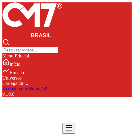
Menu Princial
Início
Em alta
Universos
Carregando...
criado com Shorts API
v
1.0.0