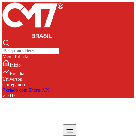
Menu Princial
Início
Em alta
Universos
Carregando...
criado com Shorts API
v
1.0.0