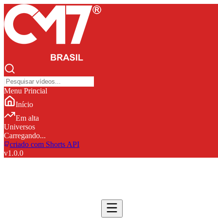
Menu Princial
Início
Em alta
Universos
Carregando...
criado com Shorts API
v
1.0.0