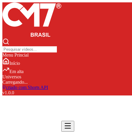
Menu Princial
Início
Em alta
Universos
Carregando...
criado com Shorts API
v
1.0.0