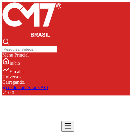
Menu Princial
Início
Em alta
Universos
Carregando...
criado com Shorts API
v
1.0.0