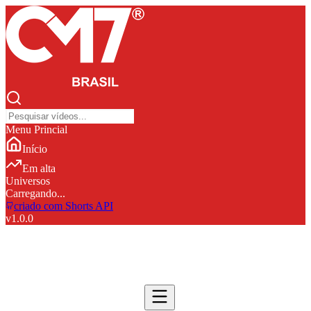
Menu Princial
Início
Em alta
Universos
Carregando...
criado com Shorts API
v
1.0.0