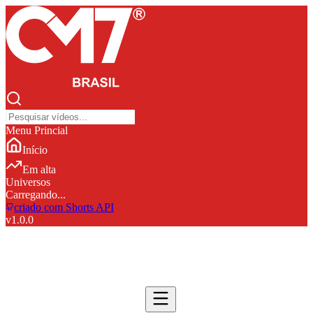
Menu Princial
Início
Em alta
Universos
Carregando...
criado com Shorts API
v
1.0.0