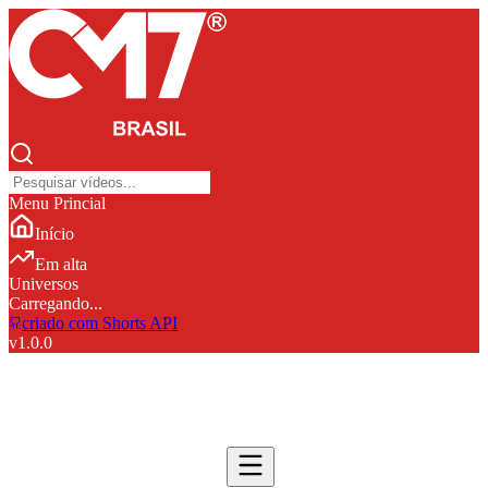
Menu Princial
Início
Em alta
Universos
Carregando...
criado com Shorts API
v
1.0.0