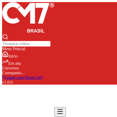
Menu Princial
Início
Em alta
Universos
Carregando...
criado com Shorts API
v
1.0.0