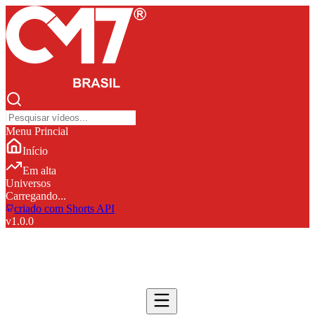
Menu Princial
Início
Em alta
Universos
Carregando...
criado com Shorts API
v
1.0.0