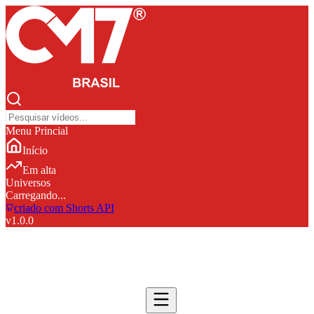
Menu Princial
Início
Em alta
Universos
Carregando...
criado com Shorts API
v
1.0.0