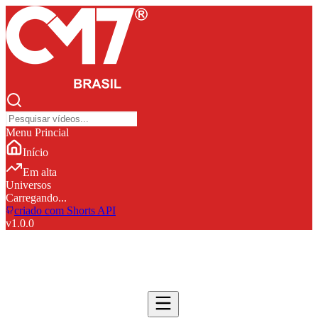
Menu Princial
Início
Em alta
Universos
Carregando...
criado com Shorts API
v
1.0.0