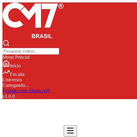
Menu Princial
Início
Em alta
Universos
Carregando...
criado com Shorts API
v
1.0.0