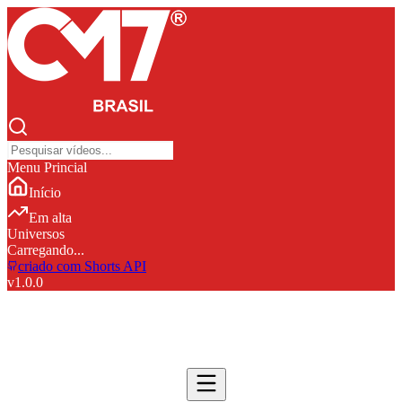
Menu Princial
Início
Em alta
Universos
Carregando...
criado com Shorts API
v
1.0.0