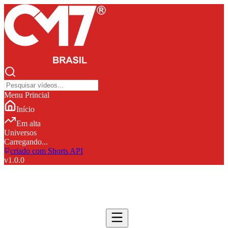
Menu Princial
Início
Em alta
Universos
Carregando...
criado com Shorts API
v
1.0.0