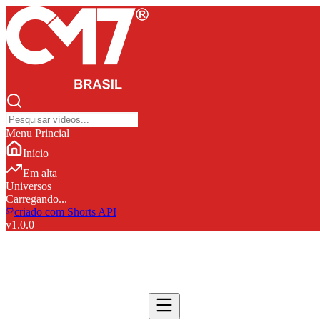
Menu Princial
Início
Em alta
Universos
Carregando...
criado com Shorts API
v
1.0.0