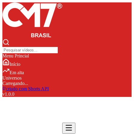
Menu Princial
Início
Em alta
Universos
Carregando...
criado com Shorts API
v
1.0.0