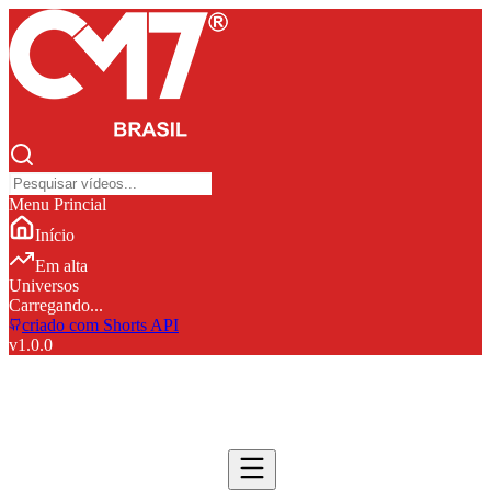
Menu Princial
Início
Em alta
Universos
Carregando...
criado com Shorts API
v
1.0.0