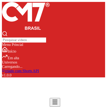
Menu Princial
Início
Em alta
Universos
Carregando...
criado com Shorts API
v
1.0.0