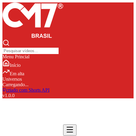
Menu Princial
Início
Em alta
Universos
Carregando...
criado com Shorts API
v
1.0.0