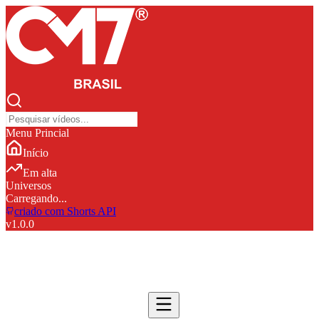
Menu Princial
Início
Em alta
Universos
Carregando...
criado com Shorts API
v
1.0.0