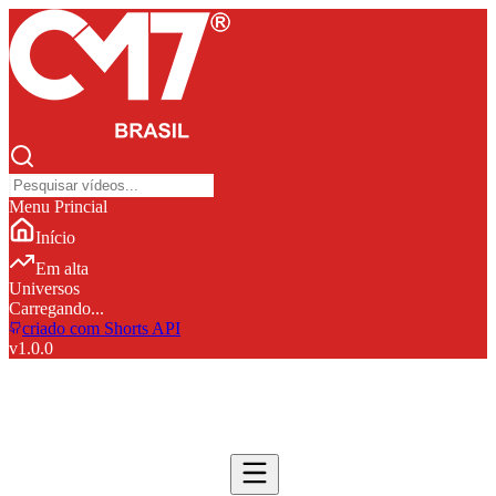
Menu Princial
Início
Em alta
Universos
Carregando...
criado com Shorts API
v
1.0.0