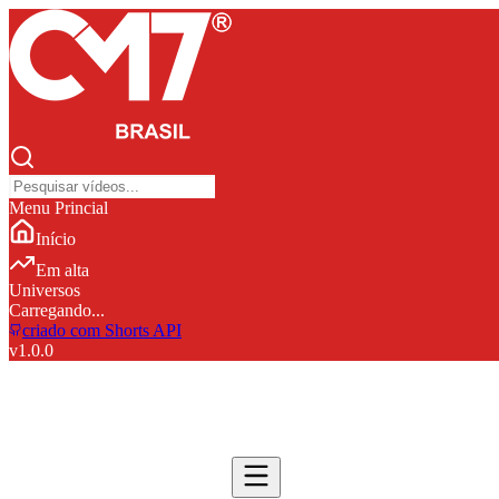
Menu Princial
Início
Em alta
Universos
Carregando...
criado com Shorts API
v
1.0.0