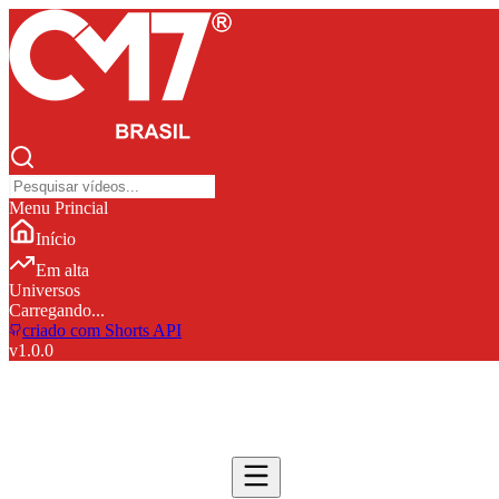
Menu Princial
Início
Em alta
Universos
Carregando...
criado com Shorts API
v
1.0.0