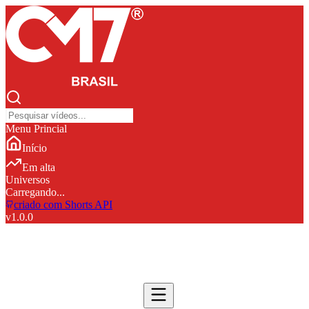
Menu Princial
Início
Em alta
Universos
Carregando...
criado com Shorts API
v
1.0.0