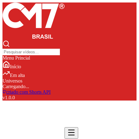
Menu Princial
Início
Em alta
Universos
Carregando...
criado com Shorts API
v
1.0.0