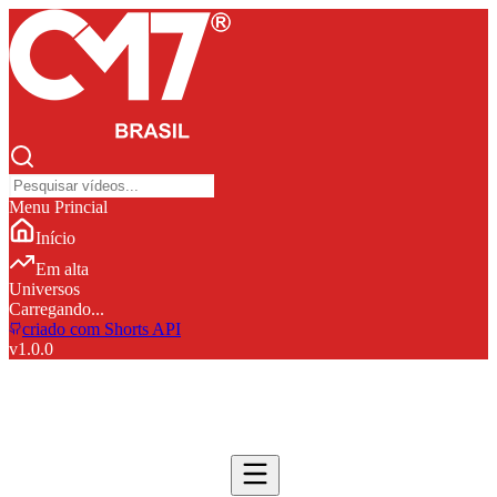
Menu Princial
Início
Em alta
Universos
Carregando...
criado com Shorts API
v
1.0.0