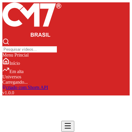
Menu Princial
Início
Em alta
Universos
Carregando...
criado com Shorts API
v
1.0.0