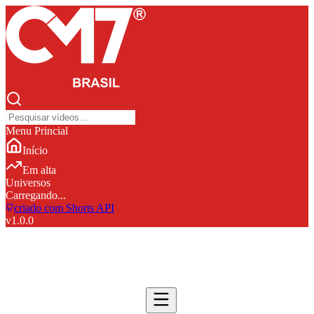
Menu Princial
Início
Em alta
Universos
Carregando...
criado com Shorts API
v
1.0.0